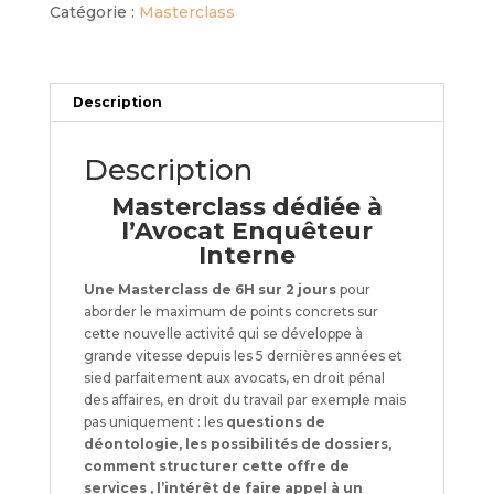
22
Catégorie :
Masterclass
juin
2026
"L'Avocat
Enquêteur
Description
Interne"
Description
Masterclass dédiée à
l’Avocat Enquêteur
Interne
Une Masterclass de 6H sur 2 jours
pour
aborder le maximum de points concrets sur
cette nouvelle activité qui se développe à
grande vitesse depuis les 5 dernières années et
sied parfaitement aux avocats, en droit pénal
des affaires, en droit du travail par exemple mais
pas uniquement : les
questions de
déontologie, les possibilités de dossiers,
comment structurer cette offre de
services , l’intérêt de faire appel à un