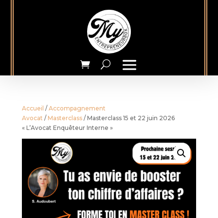
Accueil
/
Accompagnement
Avocat
/
Masterclass
/ Masterclass 15 et 22 juin 2026
« L’Avocat Enquêteur Interne »