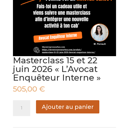
Masterclass 15 et 22
juin 2026 « L’Avocat
Enquêteur Interne »
505,00
€
quantité
Ajouter au panier
de
Masterclass
15
et